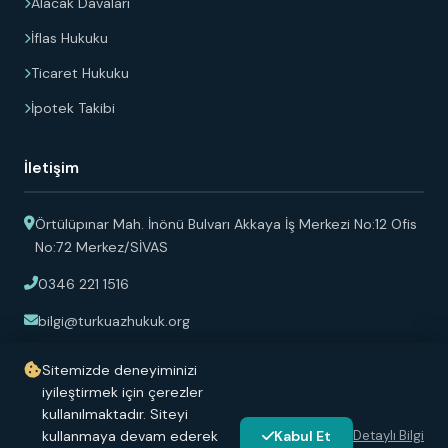
Alacak Davaları
İflas Hukuku
Ticaret Hukuku
İpotek Takibi
İletişim
Örtülüpınar Mah. İnönü Bulvarı Akkaya İş Merkezi No:12 Ofis
No:72 Merkez/SİVAS
0346 221 1516
bilgi@turkuazhukuk.org
Pazartesi - Cuma: 08:30 - 18:00 Cumartesi: 08:30 - 13:00
Sitemizde deneyiminizi
iyileştirmek için çerezler
kullanılmaktadır. Siteyi
kullanmaya devam ederek
Kabul Et
Detaylı Bilgi