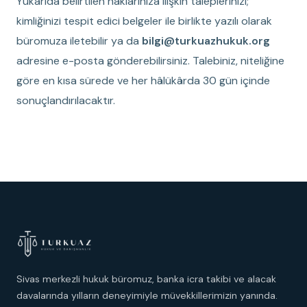
Yukarıda belirtilen haklarınıza ilişkin taleplerinizi;
kimliğinizi tespit edici belgeler ile birlikte yazılı olarak
büromuza iletebilir ya da
bilgi@turkuazhukuk.org
adresine e-posta gönderebilirsiniz. Talebiniz, niteliğine
göre en kısa sürede ve her hâlükârda 30 gün içinde
sonuçlandırılacaktır.
Sivas merkezli hukuk büromuz, banka icra takibi ve alacak
davalarında yılların deneyimiyle müvekkillerimizin yanında.